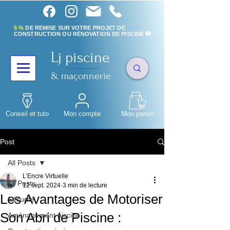
5 %
DE REMISE SUR VOTRE PROJET DE
CONSTRUCTION OU RÉNOVATION DE PISCINE 🚧
Lj piscine
& maçonnerie
Conseil et tuto
Mon compte
Mon panier
Post
All Posts
L’Encre Virtuelle
All Posts
12 sept. 2024
3 min de lecture
Les Avantages de Motoriser
Sécurité
Son Abri de Piscine :
Aménagement piscine