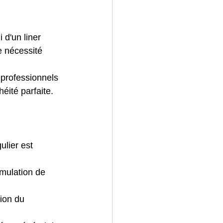
 d'un liner 
e nécessité 
 professionnels 
héité parfaite.
lier est 
umulation de 
tion du 