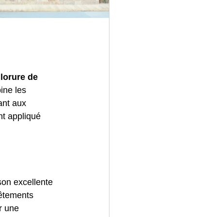
lorure de 
ine les 
ant aux 
t appliqué 
on excellente 
vêtements 
r une 