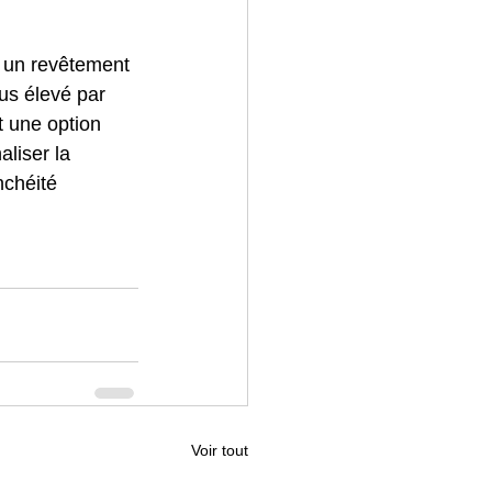
 un revêtement 
lus élevé par 
t une option 
liser la 
nchéité 
Voir tout