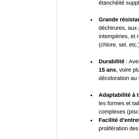
étanchéité supp
Grande résista
déchirures, aux 
intempéries, et 
(chlore, sel, etc.
Durabilité
 : Av
15 ans
, voire p
décoloration au 
Adaptabilité à 
les formes et tai
complexes (pisci
Facilité d’entre
prolifération des