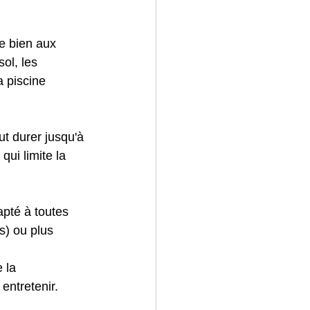
e bien aux 
ol, les 
a piscine 
t durer jusqu'à 
qui limite la 
apté à toutes 
s) ou plus 
 la 
 entretenir.