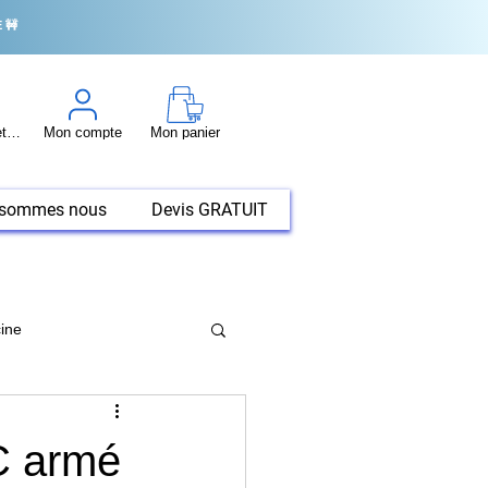
 🚧
Conseil et tuto
Mon compte
Mon panier
 sommes nous
Devis GRATUIT
cine
VC armé