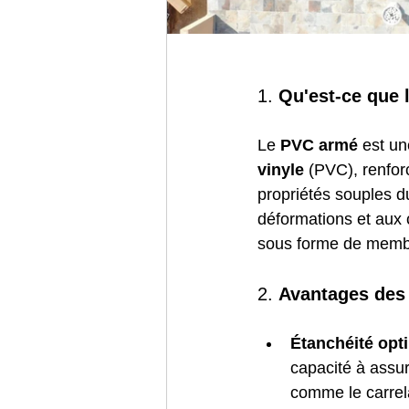
1. 
Qu'est-ce que 
Le 
PVC armé
 est u
vinyle
 (PVC), renfor
propriétés souples d
déformations et aux
sous forme de membr
2. 
Avantages des
Étanchéité opt
capacité à assur
comme le carrela