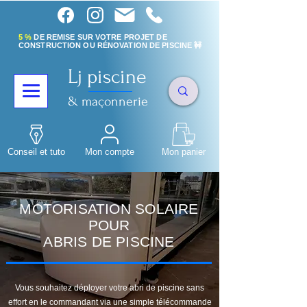
5 %
DE REMISE SUR VOTRE PROJET DE
CONSTRUCTION OU RÉNOVATION DE PISCINE 🚧
Lj piscine
& maçonnerie
Conseil et tuto
Mon compte
Mon panier
MOTORISATION SOLAIRE
POUR
ABRIS DE PISCINE
Vous souhaitez déployer votre abri de piscine sans
effort en le commandant via une simple télécommande