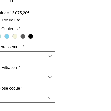
Prix
tir de
13 075,20€
promotionnel
TVA Incluse
Couleurs
*
errassement
*
Filtration
*
Pose coque
*