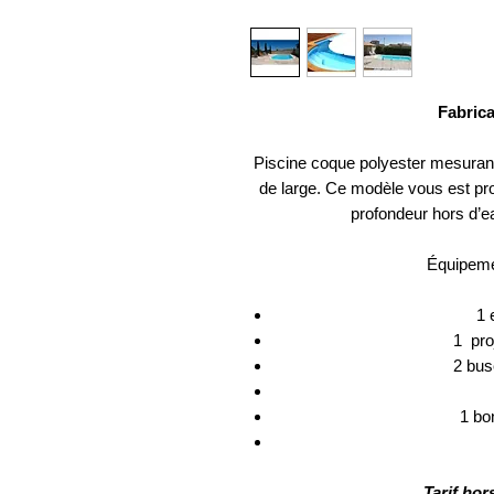
Fabrica
Piscine coque polyester mesurant 
de large. Ce modèle vous est pr
profondeur hors d’e
Équipeme
1 
1 pro
2 bus
1 bo
Tarif hor