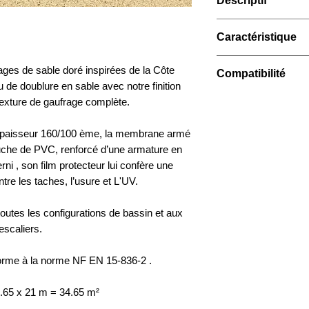
Descriptif
Soit 1 rouleau = 1.6
- Verni et texturé
fi
- 2 x rouleau = 69.3
Couche supérieure
de vie de la membran
- 3 x rouleau = 103
Caractéristique
- Couche texturée, en
saletés, les tâches, 
- 4 x rouleau = 138
- Film protecteur
rayons U.V.
- Épaisseur :
1.6 mm
- 5 x rouleau = 173
ages de sable doré inspirées de la Côte
- Formule couleur
Compatibilité
- Pose
simple et ra
- Conditionnement
 de doublure en sable avec notre finition
- PVC de qualité P
maçonnerie à prévoir
- Quantité :
souhait
- Bassin :
enterré e
texture de gaufrage complète.
Couche inférieure :
- Idéal
pour la constr
- Classe standard 
- Structure :
toutes 
- Armature de renfo
- S'adapte
à toutes 
2.
débordement...).
- PVC de qualité P
épaisseur 160/100 ème, la membrane armé
soit la forme, la tail
- Fabrication :
franç
- Forme :
toutes
che de PVC, renforcé d’une armature en
préexistant
- Garantie :
10* ans
- Dimensions :
tout
rni , son film protecteur lui confère une
- Entretien
simple gr
*Trous, déchirures o
- Plage :
avec ou sa
surface.
ntre les taches, l’usure et L'UV.
cadre de la garantie.
- escalier :
avec ou
- Membranes
armées
toutes les configurations de bassin et aux
escaliers.
orme à la norme NF EN 15-836-2 .
1.65 x 21 m = 34.65 m²