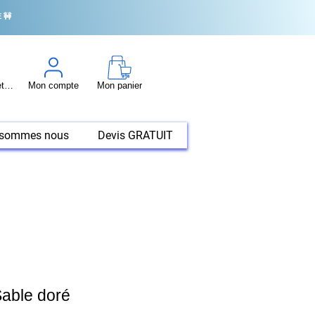
 🚧
Conseil et tuto
Mon compte
Mon panier
 sommes nous
Devis GRATUIT
able doré