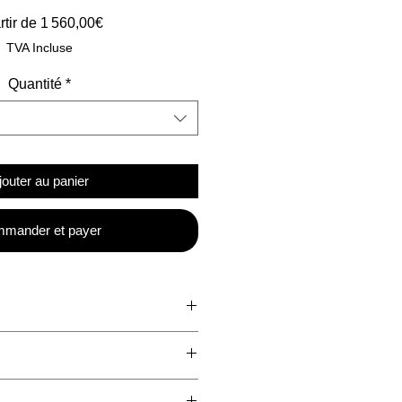
Prix
rtir de
1 560,00€
promotionnel
TVA Incluse
Quantité
*
jouter au panier
mander et payer
ise
couche de pvc renforcé d'une
r tissé
0 ème est disponible en rouleau.
0 ème