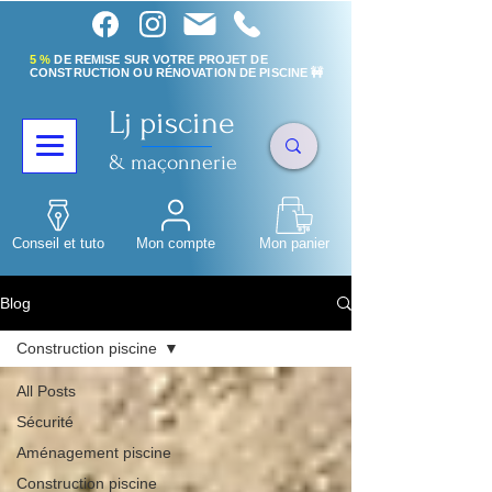
5 %
DE REMISE SUR VOTRE PROJET DE
CONSTRUCTION OU RÉNOVATION DE PISCINE 🚧
Lj piscine
& maçonnerie
Conseil et tuto
Mon compte
Mon panier
Blog
Construction piscine
All Posts
Sécurité
Aménagement piscine
Construction piscine