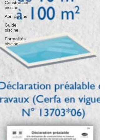
Construction
piscine
Abri piscine
Guide
piscine
Formalités
piscine