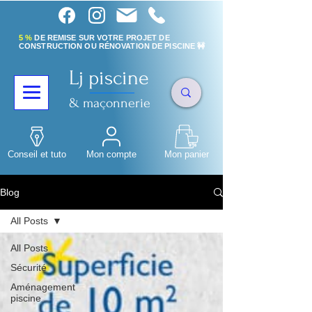
5 %
DE REMISE SUR VOTRE PROJET DE
CONSTRUCTION OU RÉNOVATION DE PISCINE 🚧
Lj piscine
& maçonnerie
Conseil et tuto
Mon compte
Mon panier
Blog
All Posts
All Posts
Sécurité
Aménagement
piscine